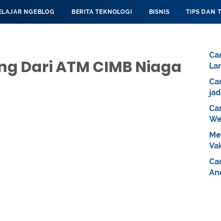
ELAJAR NGEBLOG
BERITA TEKNOLOGI
BISNIS
TIPS DAN 
Ca
ng Dari ATM CIMB Niaga
La
Ca
jad
Ca
We
Me
Va
Car
An