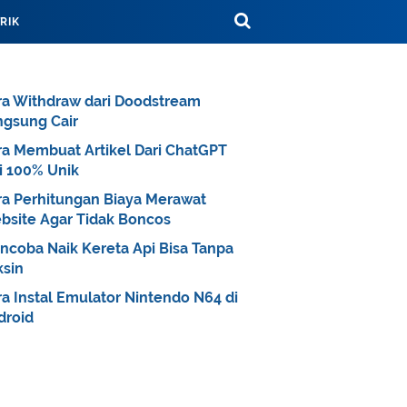
TRIK
ra Withdraw dari Doodstream
ngsung Cair
ra Membuat Artikel Dari ChatGPT
i 100% Unik
ra Perhitungan Biaya Merawat
bsite Agar Tidak Boncos
ncoba Naik Kereta Api Bisa Tanpa
ksin
a Instal Emulator Nintendo N64 di
droid