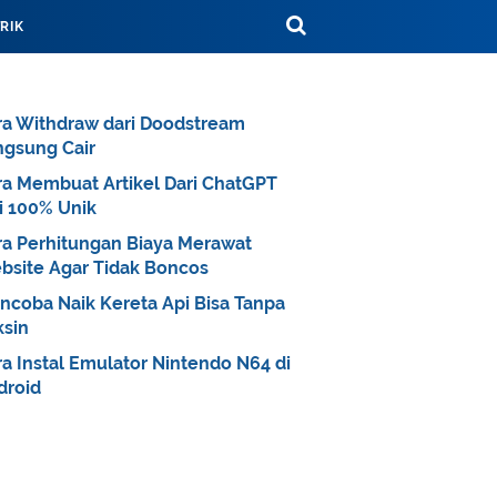
TRIK
ra Withdraw dari Doodstream
ngsung Cair
ra Membuat Artikel Dari ChatGPT
i 100% Unik
ra Perhitungan Biaya Merawat
bsite Agar Tidak Boncos
ncoba Naik Kereta Api Bisa Tanpa
ksin
a Instal Emulator Nintendo N64 di
droid