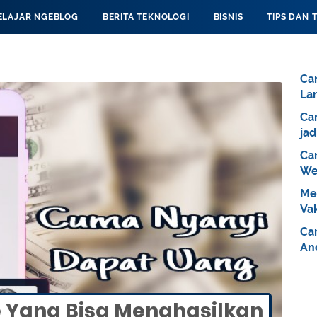
ELAJAR NGEBLOG
BERITA TEKNOLOGI
BISNIS
TIPS DAN 
Ca
La
Ca
jad
Ca
We
Me
Va
Car
An
e Yang Bisa Menghasilkan