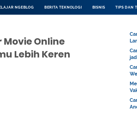
ELAJAR NGEBLOG
BERITA TEKNOLOGI
BISNIS
TIPS DAN 
Ca
 Movie Online
La
Ca
mu Lebih Keren
jad
Ca
We
Me
Va
Car
An