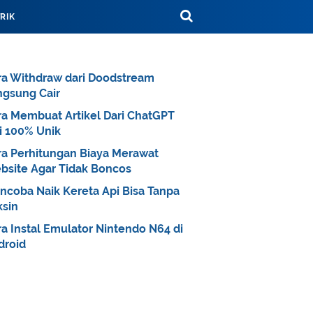
TRIK
ra Withdraw dari Doodstream
ngsung Cair
ra Membuat Artikel Dari ChatGPT
i 100% Unik
ra Perhitungan Biaya Merawat
bsite Agar Tidak Boncos
ncoba Naik Kereta Api Bisa Tanpa
ksin
a Instal Emulator Nintendo N64 di
droid